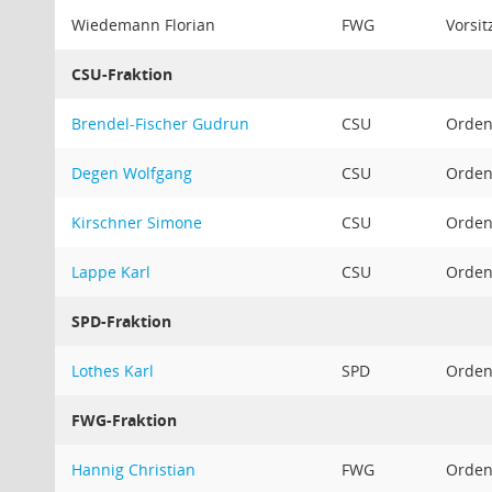
Wiedemann Florian
FWG
Vorsit
CSU-Fraktion
Brendel-Fischer Gudrun
CSU
Ordent
Degen Wolfgang
CSU
Ordent
Kirschner Simone
CSU
Ordent
Lappe Karl
CSU
Ordent
SPD-Fraktion
Lothes Karl
SPD
Ordent
FWG-Fraktion
Hannig Christian
FWG
Ordent