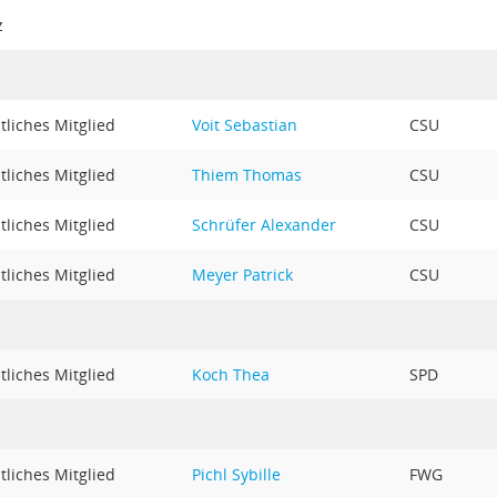
z
liches Mitglied
Voit Sebastian
CSU
liches Mitglied
Thiem Thomas
CSU
liches Mitglied
Schrüfer Alexander
CSU
liches Mitglied
Meyer Patrick
CSU
liches Mitglied
Koch Thea
SPD
liches Mitglied
Pichl Sybille
FWG