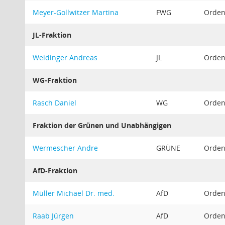
Meyer-Gollwitzer Martina
FWG
Ordent
JL-Fraktion
Weidinger Andreas
JL
Ordent
WG-Fraktion
Rasch Daniel
WG
Ordent
Fraktion der Grünen und Unabhängigen
Wermescher Andre
GRÜNE
Ordent
AfD-Fraktion
Müller Michael Dr. med.
AfD
Ordent
Raab Jürgen
AfD
Ordent