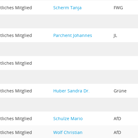
liches Mitglied
Scherm Tanja
FWG
liches Mitglied
Parchent Johannes
JL
liches Mitglied
liches Mitglied
Huber Sandra Dr.
Grüne
liches Mitglied
Schulze Mario
AfD
liches Mitglied
Wolf Christian
AfD