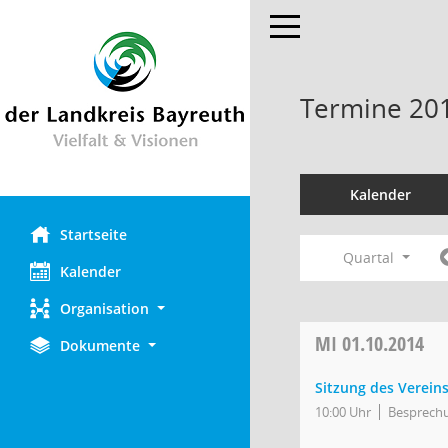
Toggle navigation
Termine 20
Kalender
Startseite
Quartal
Kalender
Organisation
MI
01.10.2014
Dokumente
Sitzung des Vereins
10:00 Uhr
Besprech