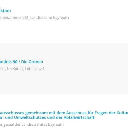
aktion
ktionszimmer 261, Landratsamt Bayreuth
ündnis 90 / Die Grünen
itz, Im Koralli, Loheplatz 1
isausschusses gemeinsam mit dem Ausschuss für Fragen der Kult
ur- und Umweltschutzes und der Abfallwirtschaft
zungssaal des Landratsamtes Bayreuth