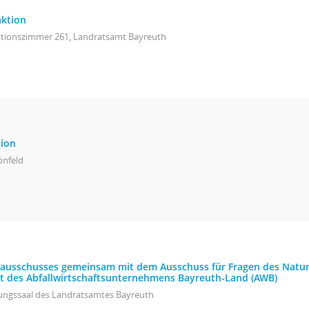
aktion
ktionszimmer 261, Landratsamt Bayreuth
tion
önfeld
isausschusses gemeinsam mit dem Ausschuss für Fragen des Natur
t des Abfallwirtschaftsunternehmens Bayreuth-Land (AWB)
zungssaal des Landratsamtes Bayreuth