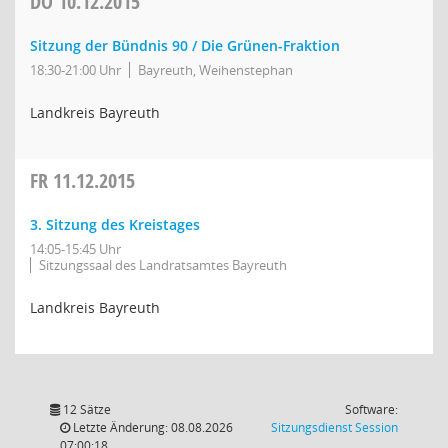
DO
10.12.2015
Sitzung der Bündnis 90 / Die Grünen-Fraktion
18:30-21:00 Uhr
Bayreuth, Weihenstephan
Landkreis Bayreuth
FR
11.12.2015
3. Sitzung des Kreistages
14:05-15:45 Uhr
Sitzungssaal des Landratsamtes Bayreuth
Landkreis Bayreuth
12 Sätze
Software:
(Wird in
Letzte Änderung: 08.08.2026
Sitzungsdienst
Session
07:00:18