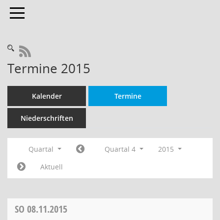
Toggle navigation
RSS-Feed
Termine 2015
Kalender
Termine
Niederschriften
Quartal
Quartal 4
2015
Aktuell
SO
08.11.2015