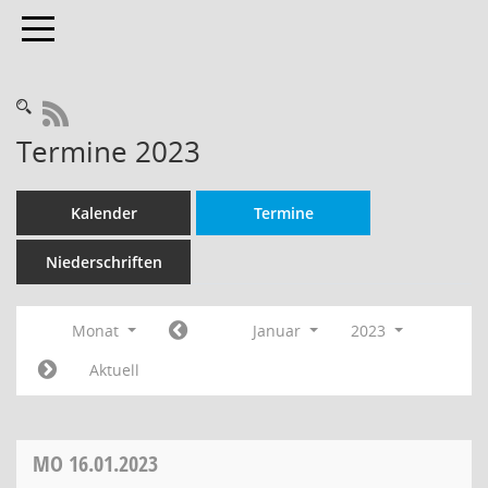
Toggle navigation
RSS-Feed
Termine 2023
Kalender
Termine
Niederschriften
Monat
Januar
2023
Aktuell
MO
16.01.2023