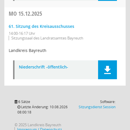
MO
15.12.2025
61. Sitzung des Kreisausschusses
14:00-16:17 Uhr
Sitzungssaal des Landratsamtes Bayreuth
Landkreis Bayreuth
Niederschrift -öffentlich-
6 Sätze
Software:
(Wird in
Letzte Änderung: 10.08.2026
Sitzungsdienst
Session
08:00:18
© 2025 Landkreis Bayreuth
Impressum / Datenschutz