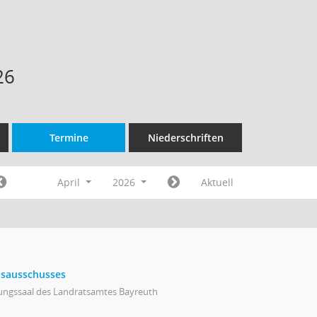
26
Termine
Niederschriften
April
2026
Aktuell
eisausschusses
zungssaal des Landratsamtes Bayreuth