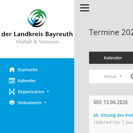
Toggle navigation
Termine 20
Kalender
Startseite
Monat
Kalender
Organisation
MO
13.04.2026
Dokumente
65. Sitzung des Kr
14:00-14:41 Uhr
Sit