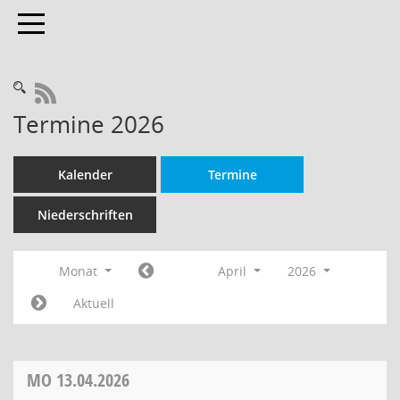
Toggle navigation
RSS-Feed
Termine 2026
Kalender
Termine
Niederschriften
Monat
April
2026
Aktuell
MO
13.04.2026