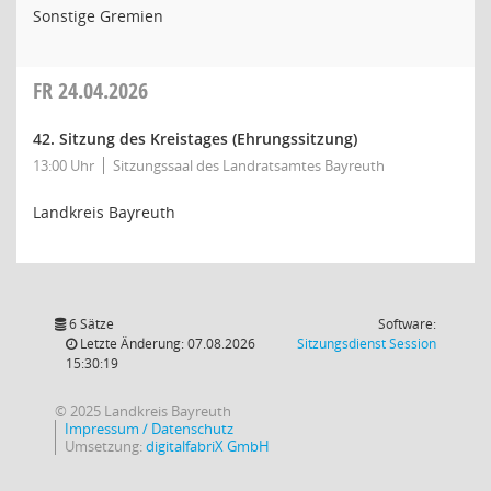
Sonstige Gremien
FR
24.04.2026
42. Sitzung des Kreistages (Ehrungssitzung)
13:00 Uhr
Sitzungssaal des Landratsamtes Bayreuth
Landkreis Bayreuth
6 Sätze
Software:
(Wird in
Letzte Änderung: 07.08.2026
Sitzungsdienst
Session
15:30:19
© 2025 Landkreis Bayreuth
Impressum / Datenschutz
Umsetzung:
digitalfabriX GmbH