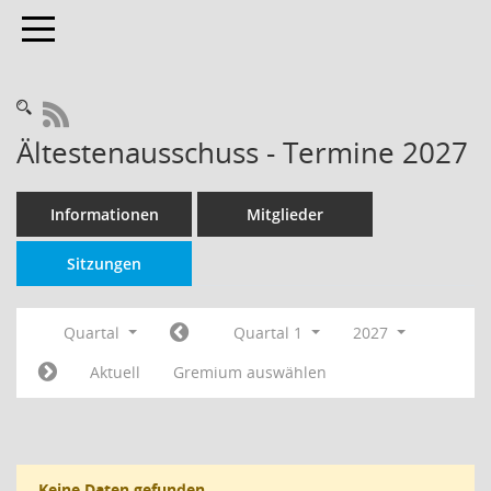
Toggle navigation
RSS-Feed
Ältestenausschuss - Termine 2027
Informationen
Mitglieder
Sitzungen
Quartal
Quartal 1
2027
Aktuell
Gremium auswählen
Keine Daten gefunden.