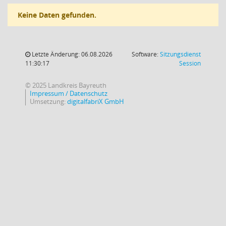
Keine Daten gefunden.
Letzte Änderung: 06.08.2026
Software:
Sitzungsdienst
(Wird in
11:30:17
Session
© 2025 Landkreis Bayreuth
Impressum / Datenschutz
Umsetzung:
digitalfabriX GmbH