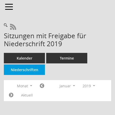
Toggle navigation
RSS-Feed
Sitzungen mit Freigabe für
Niederschrift 2019
Kalender
Termine
Niederschriften
Monat
Januar
2019
Aktuell