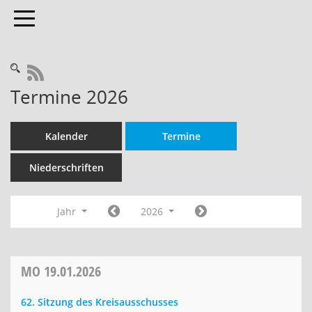
Toggle navigation
RSS-Feed
Termine 2026
Kalender
Termine
Niederschriften
Jahr
2026
MO
19.01.2026
62. Sitzung des Kreisausschusses