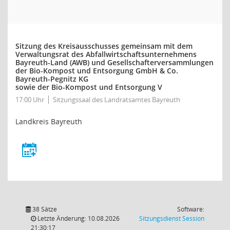
Sitzung des Kreisausschusses gemeinsam mit dem
Verwaltungsrat des Abfallwirtschaftsunternehmens
Bayreuth-Land (AWB) und Gesellschafterversammlungen
der Bio-Kompost und Entsorgung GmbH & Co.
Bayreuth-Pegnitz KG
sowie der Bio-Kompost und Entsorgung V
17:00 Uhr
Sitzungssaal des Landratsamtes Bayreuth
Landkreis Bayreuth
38 Sätze
Software:
(Wird in
Letzte Änderung: 10.08.2026
Sitzungsdienst
Session
21:30:17