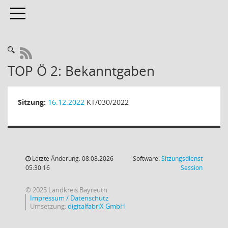
Toggle navigation
RSS-Feed
TOP Ö 2: Bekanntgaben
Sitzung:
16.12.2022
KT/030/2022
Letzte Änderung: 08.08.2026
Software:
Sitzungsdienst
(Wird in
05:30:16
Session
© 2025 Landkreis Bayreuth
Impressum / Datenschutz
Umsetzung:
digitalfabriX GmbH