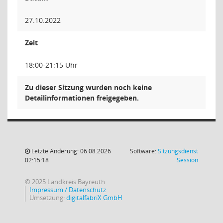
27.10.2022
Zeit
18:00-21:15 Uhr
Zu dieser Sitzung wurden noch keine
Detailinformationen freigegeben.
Letzte Änderung: 06.08.2026
Software:
Sitzungsdienst
(Wird in
02:15:18
Session
© 2025 Landkreis Bayreuth
Impressum / Datenschutz
Umsetzung:
digitalfabriX GmbH