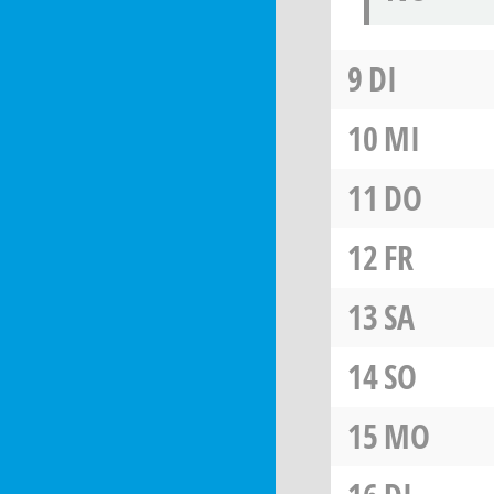
9
DI
10
MI
11
DO
12
FR
13
SA
14
SO
15
MO