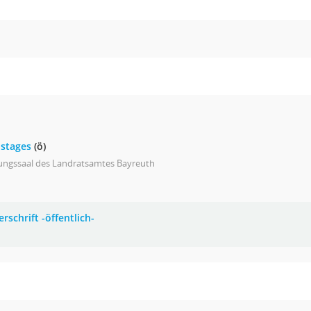
istages
(ö)
zungssaal des Landratsamtes Bayreuth
rschrift -öffentlich-