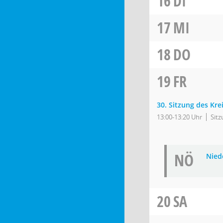
16
DI
17
MI
18
DO
19
FR
30. Sitzung des Kre
13:00-13:20 Uhr
Sit
NÖ
Niede
20
SA