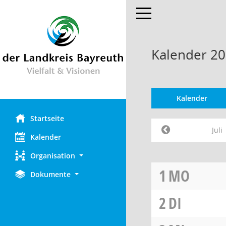
Toggle navigation
Kalender 202
Kalender
Startseite
Juli
Kalender
Organisation
1
MO
Dokumente
2
DI