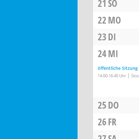
21
SO
22
MO
23
DI
24
MI
öffentliche Sitzung
14:00-16:40 Uhr
Sit
25
DO
26
FR
27
SA