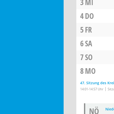
3
MI
4
DO
5
FR
6
SA
7
SO
8
MO
47. Sitzung des Kr
14:01-14:57 Uhr
Sit
NÖ
Niede