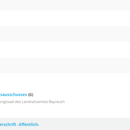
eisausschusses
(ö)
zungssaal des Landratsamtes Bayreuth
rschrift -öffentlich-