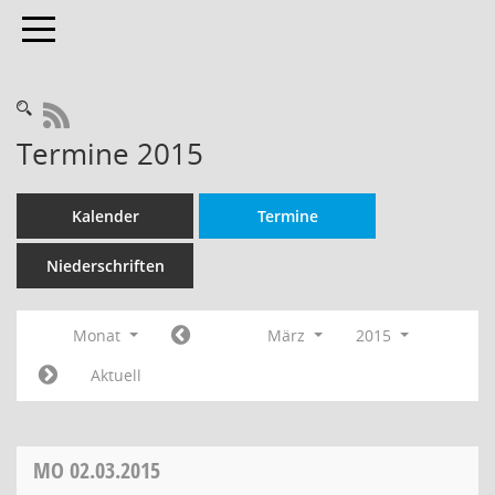
Toggle navigation
RSS-Feed
Termine 2015
Kalender
Termine
Niederschriften
Monat
März
2015
Aktuell
MO
02.03.2015