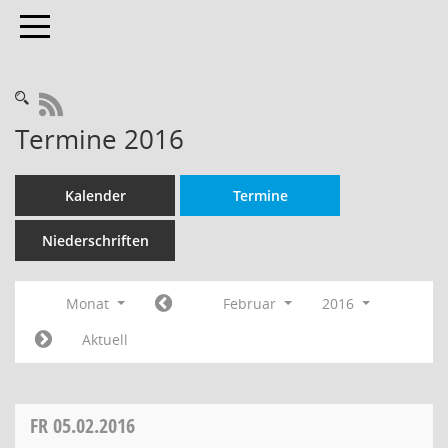
Toggle navigation
RSS-Feed
Termine 2016
Kalender
Termine
Niederschriften
Monat
Februar
2016
Aktuell
FR
05.02.2016