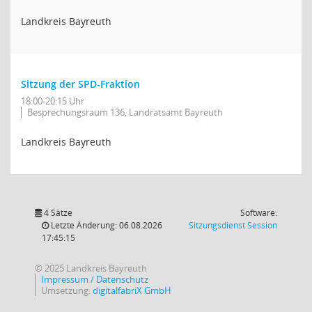
Landkreis Bayreuth
Sitzung der SPD-Fraktion
18:00-20:15 Uhr
Besprechungsraum 136, Landratsamt Bayreuth
Landkreis Bayreuth
4 Sätze
Software:
(Wird in
Letzte Änderung: 06.08.2026
Sitzungsdienst
Session
17:45:15
© 2025 Landkreis Bayreuth
Impressum / Datenschutz
Umsetzung:
digitalfabriX GmbH