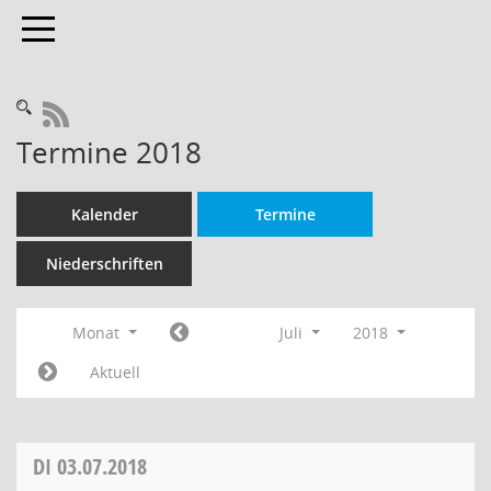
Toggle navigation
RSS-Feed
Termine 2018
Kalender
Termine
Niederschriften
Monat
Juli
2018
Aktuell
DI
03.07.2018