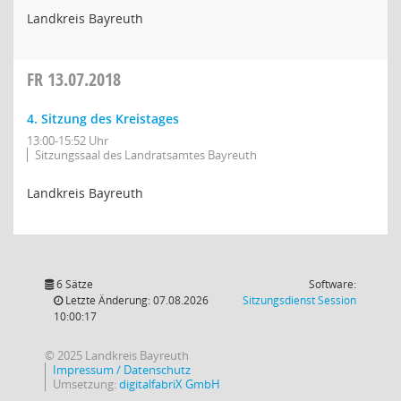
Landkreis Bayreuth
FR
13.07.2018
4. Sitzung des Kreistages
13:00-15:52 Uhr
Sitzungssaal des Landratsamtes Bayreuth
Landkreis Bayreuth
6 Sätze
Software:
(Wird in
Letzte Änderung: 07.08.2026
Sitzungsdienst
Session
10:00:17
© 2025 Landkreis Bayreuth
Impressum / Datenschutz
Umsetzung:
digitalfabriX GmbH