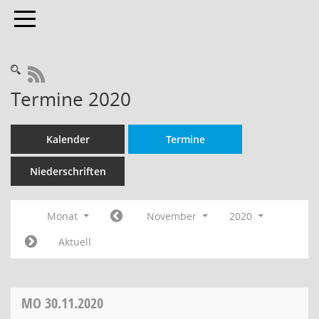
Toggle navigation
RSS-Feed
Termine 2020
Kalender
Termine
Niederschriften
Monat
November
2020
Aktuell
MO
30.11.2020