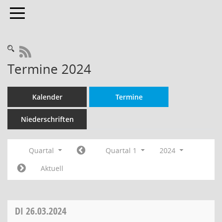
Toggle navigation
RSS-Feed
Termine 2024
Kalender
Termine
Niederschriften
Quartal
Quartal 1
2024
Aktuell
DI
26.03.2024