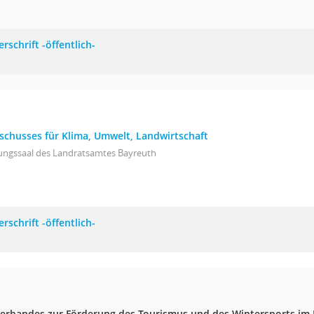
rschrift -öffentlich-
sschusses für Klima, Umwelt, Landwirtschaft
zungssaal des Landratsamtes Bayreuth
rschrift -öffentlich-
erbandes zur Förderung des Tourismus und des Wintersports im F