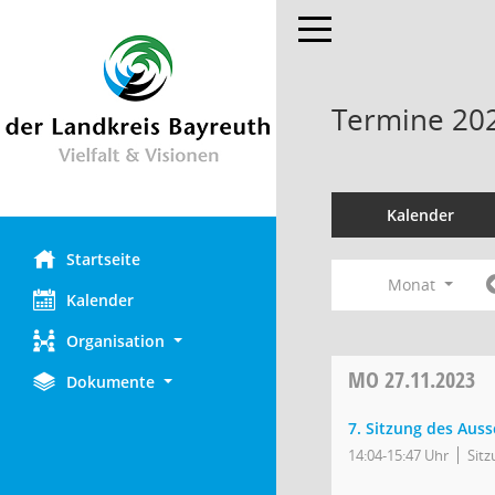
Toggle navigation
Termine 20
Kalender
Startseite
Monat
Kalender
Organisation
MO
27.11.2023
Dokumente
7. Sitzung des Aus
14:04-15:47 Uhr
Sit