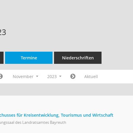
23
Termine
Niederschriften
November
2023
Aktuell
schusses für Kreisentwicklung, Tourismus und Wirtschaft
zungssaal des Landratsamtes Bayreuth