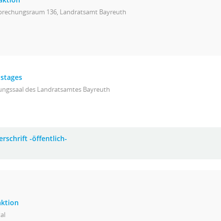
prechungsraum 136, Landratsamt Bayreuth
istages
zungssaal des Landratsamtes Bayreuth
rschrift -öffentlich-
aktion
tal