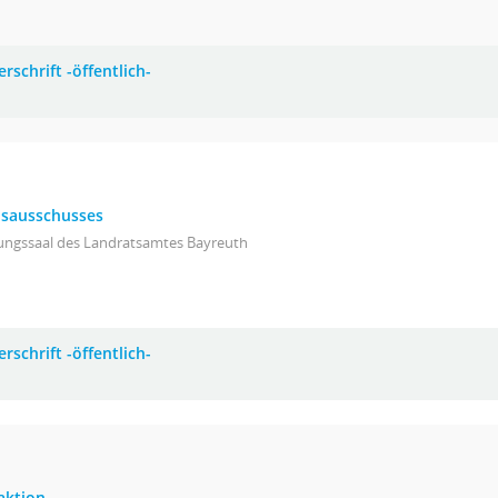
rschrift -öffentlich-
eisausschusses
zungssaal des Landratsamtes Bayreuth
rschrift -öffentlich-
aktion