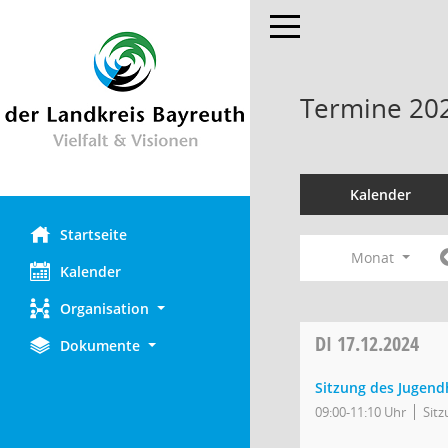
Toggle navigation
Termine 20
Kalender
Startseite
Monat
Kalender
Organisation
DI
17.12.2024
Dokumente
Sitzung des Jugend
09:00-11:10 Uhr
Sit