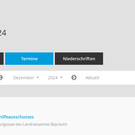
24
Termine
Niederschriften
Dezember
2024
Aktuell
hilfeausschusses
zungssaal des Landratsamtes Bayreuth