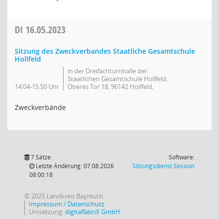
DI
16.05.2023
Sitzung des Zweckverbandes Staatliche Gesamtschule
Hollfeld
in der Dreifachturnhalle der
Staatlichen Gesamtschule Hollfeld,
14:04-15:50 Uhr
Oberes Tor 18, 96142 Hollfeld,
Zweckverbände
7 Sätze
Software:
(Wird in
Letzte Änderung: 07.08.2026
Sitzungsdienst
Session
08:00:18
© 2025 Landkreis Bayreuth
Impressum / Datenschutz
Umsetzung:
digitalfabriX GmbH