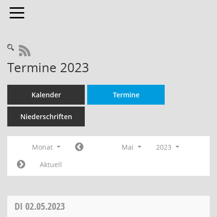
Toggle navigation
RSS-Feed
Termine 2023
Kalender
Termine
Niederschriften
Monat
Mai
2023
Aktuell
DI
02.05.2023