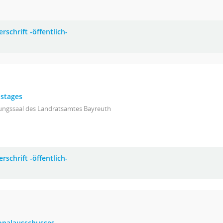
rschrift -öffentlich-
istages
zungssaal des Landratsamtes Bayreuth
rschrift -öffentlich-
ionalausschusses