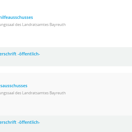
hilfeausschusses
zungssaal des Landratsamtes Bayreuth
rschrift -öffentlich-
eisausschusses
zungssaal des Landratsamtes Bayreuth
rschrift -öffentlich-