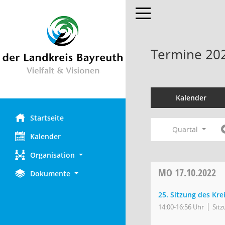
Toggle navigation
Termine 20
Kalender
Startseite
Quartal
Kalender
Organisation
MO
17.10.2022
Dokumente
25. Sitzung des Kr
14:00-16:56 Uhr
Sit