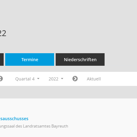
22
Termine
Niederschriften
Quartal 4
2022
Aktuell
eisausschusses
zungssaal des Landratsamtes Bayreuth